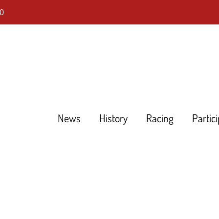
0
News
History
Racing
Partic
DHLM
Tourenwagen Golden Ära
Touring Cars Grand Prix