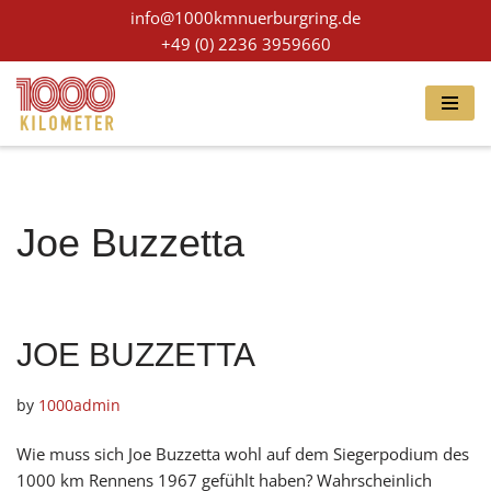
info@1000kmnuerburgring.de
+49 (0) 2236 3959660
Skip
to
content
Joe Buzzetta
JOE BUZZETTA
by
1000admin
Wie muss sich Joe Buzzetta wohl auf dem Siegerpodium des
1000 km Rennens 1967 gefühlt haben? Wahrscheinlich