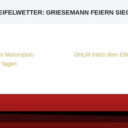
EIFELWETTER: GRIESEMANN FEIERN SI
s Motorsport-
DHLM trotzt dem Eife
 Tagen