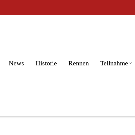
News
Historie
Rennen
Teilnahme
DHLM
Tourenwagen Golden Ära
Großer Preis d. Tourenwagen
Porsche Experience