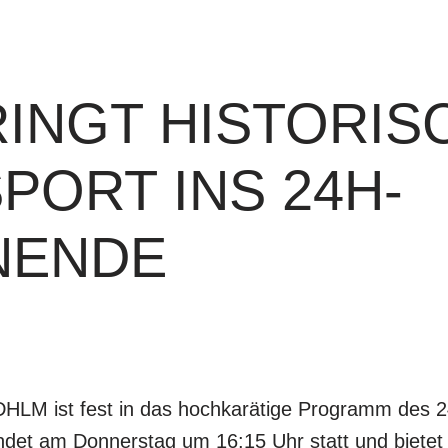
ACI Experience
INGT HISTORIS
Starter & Ergebnisse
ORT INS 24H-
NENDE
 DHLM ist fest in das hochkarätige Programm de
 findet am Donnerstag um 16:15 Uhr statt und biete