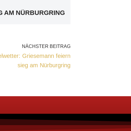
EG AM NÜRBURGRING
NÄCHSTER BEITRAG
lwetter: Griesemann feiern
sieg am Nürburgring