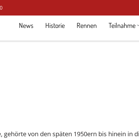
0
News
Historie
Rennen
Teilnahme
DHLM
Tourenwagen Golden Ära
Großer Preis d. Tourenwagen
Porsche Experience
ACI Experience
Starter & Ergebnisse
e, gehörte von den späten 1950ern bis hinein in