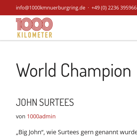
info@1000kmnuerburgring.de · +49 (0)
2236 395966
Zum
Inhalt
World Champion
JOHN SURTEES
von
1000admin
„Big John“, wie Surtees gern genannt wurd