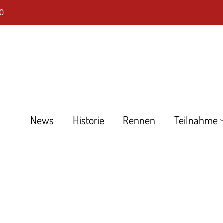
0
News
Historie
Rennen
Teilnahme
DHLM
Tourenwagen Golden Ära
Großer Preis d. Tourenwagen