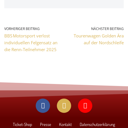
VORHERIGER BEITRAG
NÄCHSTER BEITRAG
BBS Motorsport verlost
Tourenwagen Golden Ära
individuellen Felgensatz an
auf der Nordschleife
die Renn-Teilnehmer 2025
Ticket-Shop
Presse
Kontakt
Datenschutzerklärung