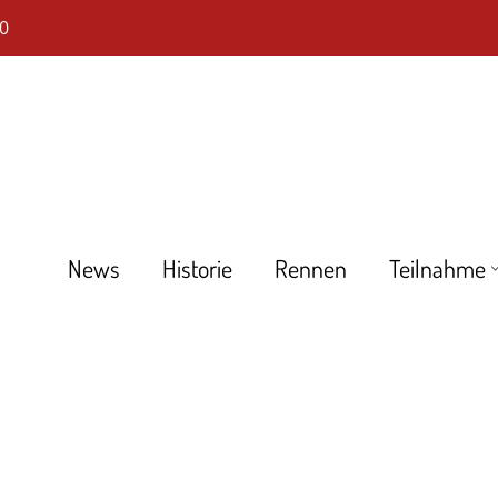
0
News
Historie
Rennen
Teilnahme
DHLM
Tourenwagen Golden Ära
Großer Preis d. Tourenwagen